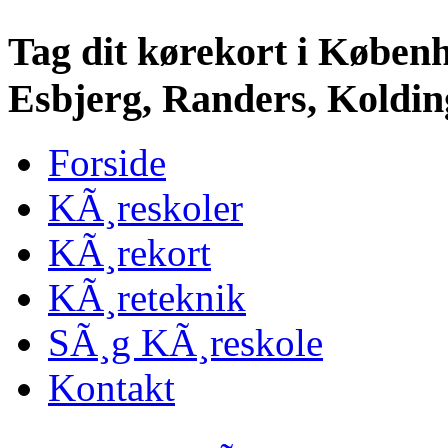
Tag dit kørekort i Køben
Esbjerg, Randers, Kolding
Forside
KÃ¸reskoler
KÃ¸rekort
KÃ¸reteknik
SÃ¸g KÃ¸reskole
Kontakt